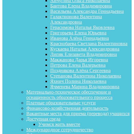
Анчугина Ольга Николаевна
Баитова Елена Владимировна
Васильева Александра Геннадьевна
Галактионова Валентина
Александровна
Герасимова Наталья Яковлевна
Григорьева Елена Юрьевна
Иванова Алёна Геннадьевна
Краснобаева Светлана Валентиновна
Кускаева Наталья Александровна
Липяк Елизавета Владимировна
Макжанова Дарья Игоревна
Петрова Елена Валерьевна
Позднякова Алёна Сергеевна
Степанова Валентина Николаевна
Яхнич Полина Николаевна
Ячменева Марина Владимировна
Материально-техническое обеспечение и
оснащенность образовательного процесса
Платные образовательные услуги
Финансово-хозяйственная деятельность
Вакантные места для приема (перевода) учащихся
Доступная среда
Учимся жить вместе
Международное сотрудничество