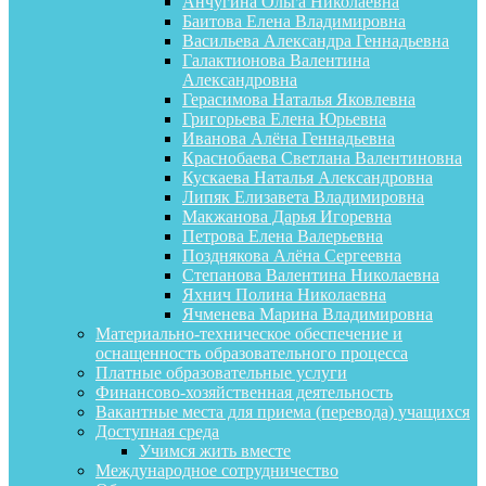
Анчугина Ольга Николаевна
Баитова Елена Владимировна
Васильева Александра Геннадьевна
Галактионова Валентина
Александровна
Герасимова Наталья Яковлевна
Григорьева Елена Юрьевна
Иванова Алёна Геннадьевна
Краснобаева Светлана Валентиновна
Кускаева Наталья Александровна
Липяк Елизавета Владимировна
Макжанова Дарья Игоревна
Петрова Елена Валерьевна
Позднякова Алёна Сергеевна
Степанова Валентина Николаевна
Яхнич Полина Николаевна
Ячменева Марина Владимировна
Материально-техническое обеспечение и
оснащенность образовательного процесса
Платные образовательные услуги
Финансово-хозяйственная деятельность
Вакантные места для приема (перевода) учащихся
Доступная среда
Учимся жить вместе
Международное сотрудничество