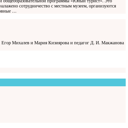
ой общеобразовательной программы «Юный турист». Это
налажено сотрудничество с местным музеем, организуются
ловные …
цы Егор Михалев и Мария Кизиярова и педагог Д. И. Макжанова