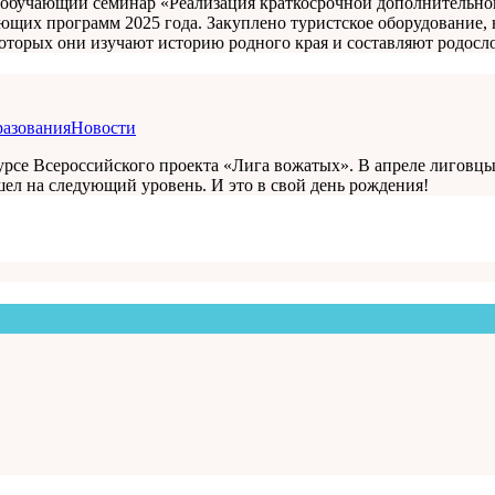
л обучающий семинар «Реализация краткосрочной дополнительн
щих программ 2025 года. Закуплено туристское оборудование, 
 которых они изучают историю родного края и составляют родос
разования
Новости
нкурсе Всероссийского проекта «Лига вожатых». В апреле лигов
шел на следующий уровень. И это в свой день рождения!