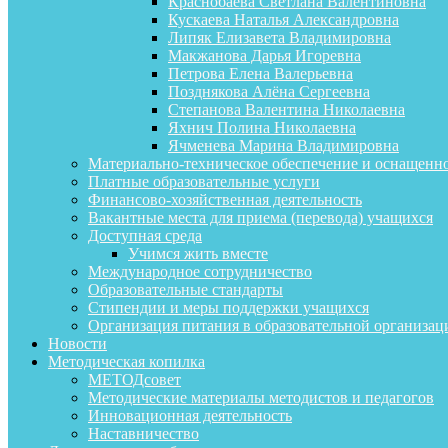
Краснобаева Светлана Валентиновна
Кускаева Наталья Александровна
Липяк Елизавета Владимировна
Макжанова Дарья Игоревна
Петрова Елена Валерьевна
Позднякова Алёна Сергеевна
Степанова Валентина Николаевна
Яхнич Полина Николаевна
Ячменева Марина Владимировна
Материально-техническое обеспечение и оснащенно
Платные образовательные услуги
Финансово-хозяйственная деятельность
Вакантные места для приема (перевода) учащихся
Доступная среда
Учимся жить вместе
Международное сотрудничество
Образовательные стандарты
Стипендии и меры поддержки учащихся
Организация питания в образовательной организац
Новости
Методическая копилка
МЕТОДсовет
Методические материалы методистов и педагогов
Инновационная деятельность
Наставничество