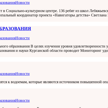
разования
Новости
ит в Социально-культурном центре. 136 ребят из школ Лебяжьев
ципальный координатор проекта «Навигаторы детства» Светл
БРАЗОВАНИЯ
разования
Новости
ьного образования В целях изучения уровня удовлетворенности 
азования и науки Курганской области проводит Мониторинг удо
разования
Новости
мятся к водоемам, которые являются источником повышенной оп
разования
Новости