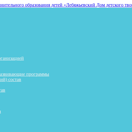
рганизацией
развивающие программы
ий) состав
тав
а