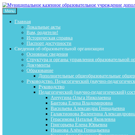
Menu
Главная
Локальные акты
Вам, родители!
Историческая справка
Паспорт доступности
Сведения об образовательной организации
Основные сведения
Структура и органы управления образовательной о
Документы
Образование
Дополнительные общеобразовательные обще
Руководство. Педагогический (научно-педагогическ
Руководство
Педагогический (научно-педагогический) сос
Анчугина Ольга Николаевна
Баитова Елена Владимировна
Васильева Александра Геннадьевна
Галактионова Валентина Александровн
Герасимова Наталья Яковлевна
Григорьева Елена Юрьевна
Иванова Алёна Геннадьевна