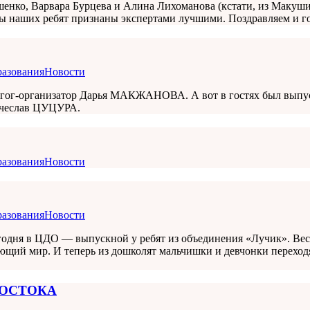
шенко, Варвара Бурцева и Алина Лихоманова (кстати, из Маку
мы наших ребят признаны экспертами лучшими. Поздравляем и г
разования
Новости
агог-организатор Дарья МАКЖАНОВА. А вот в гостях был выпуск
Вячеслав ЦУЦУРА.
разования
Новости
разования
Новости
одня в ЦДО — выпускной у ребят из объединения «Лучик». Весь
ающий мир. И теперь из дошколят мальчишки и девчонки переход
ВОСТОКА