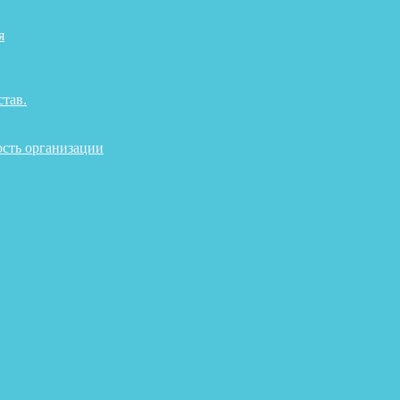
я
став.
ость организации