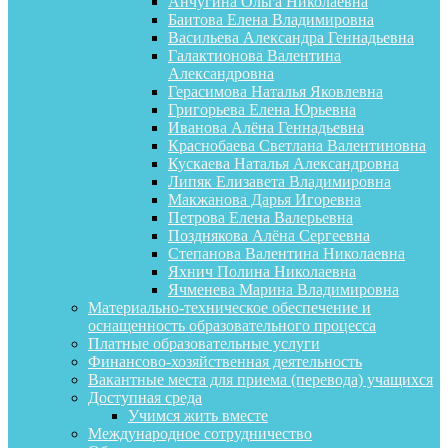
Анчугина Ольга Николаевна
Баитова Елена Владимировна
Васильева Александра Геннадьевна
Галактионова Валентина
Александровна
Герасимова Наталья Яковлевна
Григорьева Елена Юрьевна
Иванова Алёна Геннадьевна
Краснобаева Светлана Валентиновна
Кускаева Наталья Александровна
Липяк Елизавета Владимировна
Макжанова Дарья Игоревна
Петрова Елена Валерьевна
Позднякова Алёна Сергеевна
Степанова Валентина Николаевна
Яхнич Полина Николаевна
Ячменева Марина Владимировна
Материально-техническое обеспечение и
оснащенность образовательного процесса
Платные образовательные услуги
Финансово-хозяйственная деятельность
Вакантные места для приема (перевода) учащихся
Доступная среда
Учимся жить вместе
Международное сотрудничество