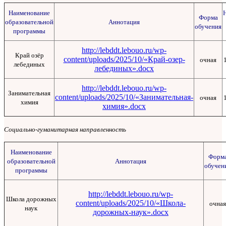
Наименование
Форма
образовательной
Аннотация
обучения
программы
http://lebddt.lebouo.ru/wp-
Край озёр
content/uploads/2025/10/«Край-озер-
очная
лебединых
лебединых».docx
http://lebddt.lebouo.ru/wp-
Занимательная
content/uploads/2025/10/«Занимательная-
очная
химия
химия».docx
Социально-гуманитарная направленность
Наименование
Форм
образовательной
Аннотация
обучен
программы
http://lebddt.lebouo.ru/wp-
Школа дорожных
content/uploads/2025/10/«Школа-
очная
наук
дорожных-наук».docx