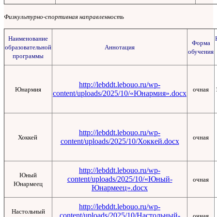
Физкультурно-спортивная направленность
Наименование
Форма
образовательной
Аннотация
обучения
программы
http://lebddt.lebouo.ru/wp-
Юнармия
очная
content/uploads/2025/10/«Юнармия».docx
http://lebddt.lebouo.ru/wp-
Хоккей
очная
content/uploads/2025/10/Хоккей.docx
http://lebddt.lebouo.ru/wp-
Юный
content/uploads/2025/10/«Юный-
очная
Юнармеец
Юнармеец».docx
http://lebddt.lebouo.ru/wp-
Настольный
content/uploads/2025/10/Настольный-
очная