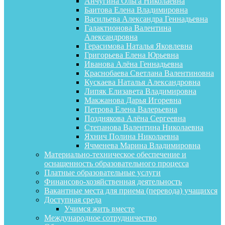
Анчугина Ольга Николаевна
Баитова Елена Владимировна
Васильева Александра Геннадьевна
Галактионова Валентина
Александровна
Герасимова Наталья Яковлевна
Григорьева Елена Юрьевна
Иванова Алёна Геннадьевна
Краснобаева Светлана Валентиновна
Кускаева Наталья Александровна
Липяк Елизавета Владимировна
Макжанова Дарья Игоревна
Петрова Елена Валерьевна
Позднякова Алёна Сергеевна
Степанова Валентина Николаевна
Яхнич Полина Николаевна
Ячменева Марина Владимировна
Материально-техническое обеспечение и
оснащенность образовательного процесса
Платные образовательные услуги
Финансово-хозяйственная деятельность
Вакантные места для приема (перевода) учащихся
Доступная среда
Учимся жить вместе
Международное сотрудничество