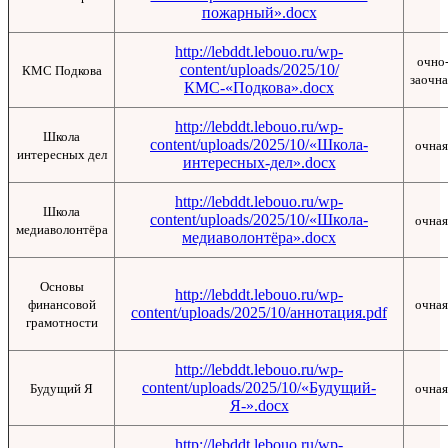
пожарный».docx
http://lebddt.lebouo.ru/wp-
очно
content/uploads/2025/10/
КМС Подкова
заочна
КМС-«Подкова».docx
http://lebddt.lebouo.ru/wp-
Школа
content/uploads/2025/10/«Школа-
очная
интересных дел
интересных-дел».docx
http://lebddt.lebouo.ru/wp-
Школа
content/uploads/2025/10/«Школа-
очная
медиаволонтёра
медиаволонтёра».docx
Основы
http://lebddt.lebouo.ru/wp-
финансовой
очная
content/uploads/2025/10/аннотация.pdf
грамотности
http://lebddt.lebouo.ru/wp-
content/uploads/2025/10/«Будущий-
Будущий Я
очная
Я-».docx
http://lebddt.lebouo.ru/wp-