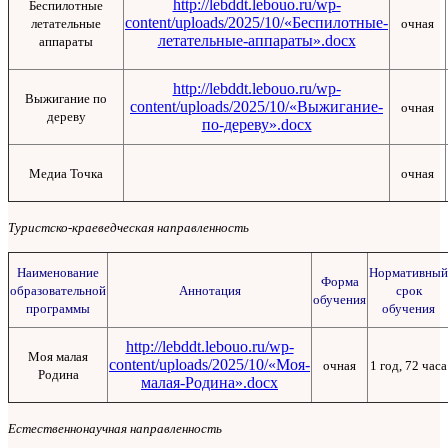
http://lebddt.lebouo.ru/wp-
Беспилотные
content/uploads/2025/10/«Беспилотные-
летательные
очная
летательные-аппараты».docx
аппараты
http://lebddt.lebouo.ru/wp-
Выжигание по
content/uploads/2025/10/«Выжигание-
очная
дереву
по-дереву».docx
Медиа Точка
очная
Туристско-краеведческая направленность
Наименование
Нормативный
Форма
образовательной
Аннотация
срок
обучения
программы
обучения
http://lebddt.lebouo.ru/wp-
Моя малая
content/uploads/2025/10/«Моя-
очная
1 год, 72 часа
Родина
малая-Родина».docx
Естественнонаучная направленность