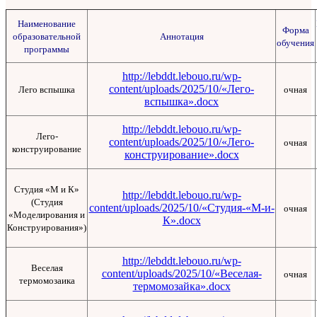
Наименование
Форма
образовательной
Аннотация
обучения
программы
http://lebddt.lebouo.ru/wp-
content/uploads/2025/10/«Лего-
Лего вспышка
очная
вспышка».docx
http://lebddt.lebouo.ru/wp-
Лего-
content/uploads/2025/10/«Лего-
очная
конструирование
конструирование».docx
Студия «М и К»
http://lebddt.lebouo.ru/wp-
(Студия
content/uploads/2025/10/«Студия-«М-и-
очная
«Моделирования и
К».docx
Конструирования»)
http://lebddt.lebouo.ru/wp-
Веселая
content/uploads/2025/10/«Веселая-
очная
термомозаика
термомозайка».docx