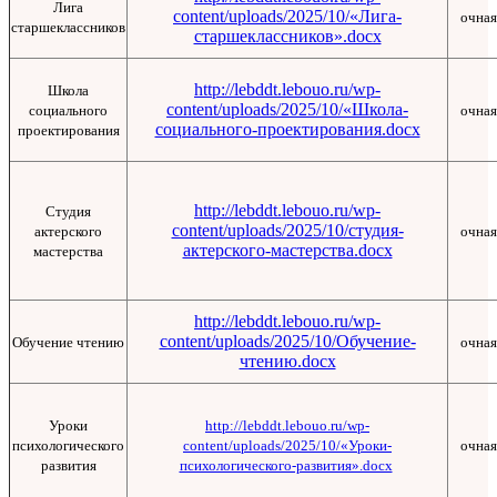
Лига
content/uploads/2025/10/«Лига-
очная
старшеклассников
старшеклассников».docx
http://lebddt.lebouo.ru/wp-
Школа
content/uploads/2025/10/«Школа-
социального
очная
социального-проектирования.docx
проектирования
http://lebddt.lebouo.ru/wp-
Студия
content/uploads/2025/10/студия-
актерского
очная
актерского-мастерства.docx
мастерства
http://lebddt.lebouo.ru/wp-
content/uploads/2025/10/Обучение-
Обучение чтению
очная
чтению.docx
Уроки
http://lebddt.lebouo.ru/wp-
психологического
content/uploads/2025/10/«Уроки-
очная
развития
психологического-развития».docx