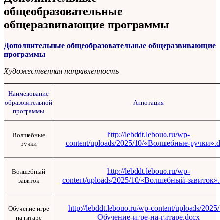
общеобразовательные
общеразвивающие программы
Дополнительные общеобразовательные общеразвивающие
программы
Художественная направленность
Наименование
образовательной
Аннотация
программы
http://lebddt.lebouo.ru/wp-
Волшебные
content/uploads/2025/10/«Волшебные-ручки».
ручки
http://lebddt.lebouo.ru/wp-
Волшебный
content/uploads/2025/10/«Волшебный-завиток»
завиток
http://lebddt.lebouo.ru/wp-content/uploads/2025/
Обучение игре
Обучение-игре-на-гитаре.docx
на гитаре