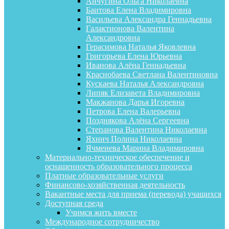
Анчугина Ольга Николаевна
Баитова Елена Владимировна
Васильева Александра Геннадьевна
Галактионова Валентина
Александровна
Герасимова Наталья Яковлевна
Григорьева Елена Юрьевна
Иванова Алёна Геннадьевна
Краснобаева Светлана Валентиновна
Кускаева Наталья Александровна
Липяк Елизавета Владимировна
Макжанова Дарья Игоревна
Петрова Елена Валерьевна
Позднякова Алёна Сергеевна
Степанова Валентина Николаевна
Яхнич Полина Николаевна
Ячменева Марина Владимировна
Материально-техническое обеспечение и
оснащенность образовательного процесса
Платные образовательные услуги
Финансово-хозяйственная деятельность
Вакантные места для приема (перевода) учащихся
Доступная среда
Учимся жить вместе
Международное сотрудничество